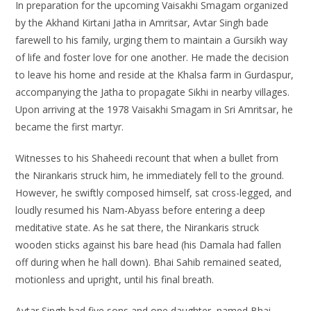
In preparation for the upcoming Vaisakhi Smagam organized
by the Akhand Kirtani Jatha in Amritsar, Avtar Singh bade
farewell to his family, urging them to maintain a Gursikh way
of life and foster love for one another. He made the decision
to leave his home and reside at the Khalsa farm in Gurdaspur,
accompanying the Jatha to propagate Sikhi in nearby villages.
Upon arriving at the 1978 Vaisakhi Smagam in Sri Amritsar, he
became the first martyr.
Witnesses to his Shaheedi recount that when a bullet from
the Nirankaris struck him, he immediately fell to the ground.
However, he swiftly composed himself, sat cross-legged, and
loudly resumed his Nam-Abyass before entering a deep
meditative state. As he sat there, the Nirankaris struck
wooden sticks against his bare head (his Damala had fallen
off during when he hall down). Bhai Sahib remained seated,
motionless and upright, until his final breath.
Avtar Singh had five sons and one daughter, named Bhai