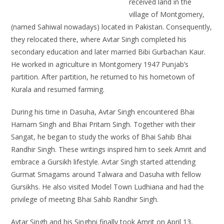
received land in the
village of Montgomery,
(named Sahiwal nowadays) located in Pakistan. Consequently,
they relocated there, where Avtar Singh completed his
secondary education and later married Bibi Gurbachan Kaur.
He worked in agriculture in Montgomery 1947 Punjab’s
partition. After partition, he returned to his hometown of
Kurala and resumed farming.
During his time in Dasuha, Avtar Singh encountered Bhai
Harnam Singh and Bhai Pritam Singh. Together with their
Sangat, he began to study the works of Bhai Sahib Bhai
Randhir Singh. These writings inspired him to seek Amrit and
embrace a Gursikh lifestyle. Avtar Singh started attending
Gurmat Smagams around Talwara and Dasuha with fellow
Gursikhs. He also visited Model Town Ludhiana and had the
privilege of meeting Bhai Sahib Randhir Singh.
Avtar Singh and his Singhni finally took Amrit on April 13,