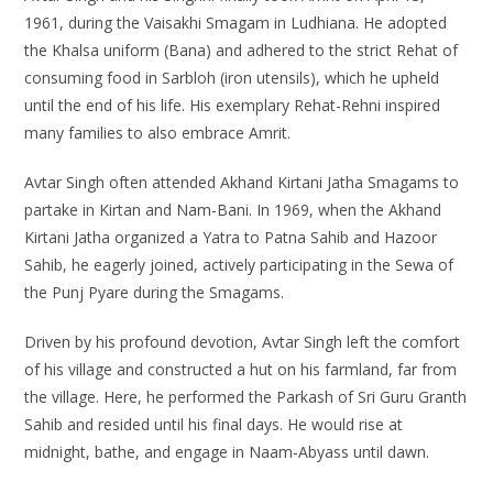
1961, during the Vaisakhi Smagam in Ludhiana. He adopted
the Khalsa uniform (Bana) and adhered to the strict Rehat of
consuming food in Sarbloh (iron utensils), which he upheld
until the end of his life. His exemplary Rehat-Rehni inspired
many families to also embrace Amrit.
Avtar Singh often attended Akhand Kirtani Jatha Smagams to
partake in Kirtan and Nam-Bani. In 1969, when the Akhand
Kirtani Jatha organized a Yatra to Patna Sahib and Hazoor
Sahib, he eagerly joined, actively participating in the Sewa of
the Punj Pyare during the Smagams.
Driven by his profound devotion, Avtar Singh left the comfort
of his village and constructed a hut on his farmland, far from
the village. Here, he performed the Parkash of Sri Guru Granth
Sahib and resided until his final days. He would rise at
midnight, bathe, and engage in Naam-Abyass until dawn.